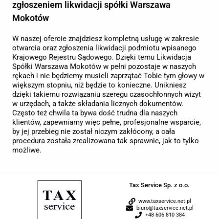
zgłoszeniem likwidacji spółki Warszawa
Mokotów
W naszej ofercie znajdziesz kompletną usługę w zakresie
otwarcia oraz zgłoszenia likwidacji podmiotu wpisanego
Krajowego Rejestru Sądowego. Dzięki temu Likwidacja
Spółki Warszawa Mokotów w pełni pozostaje w naszych
rękach i nie będziemy musieli zaprzątać Tobie tym głowy w
większym stopniu, niż będzie to konieczne. Unikniesz
dzięki takiemu rozwiązaniu szeregu czasochłonnych wizyt
w urzędach, a także składania licznych dokumentów.
Często też chwila ta bywa dość trudna dla naszych
klientów, zapewniamy więc pełne, profesjonalne wsparcie,
by jej przebieg nie został niczym zakłócony, a cała
procedura została zrealizowana tak sprawnie, jak to tylko
możliwe.
Tax Service Sp. z o.o.
www.taxservice.net.pl
biuro@taxservice.net.pl
+48 606 810 384