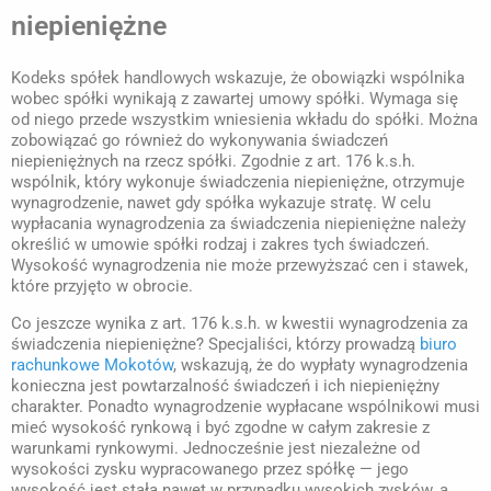
niepieniężne
Kodeks spółek handlowych wskazuje, że obowiązki wspólnika
wobec spółki wynikają z zawartej umowy spółki. Wymaga się
od niego przede wszystkim wniesienia wkładu do spółki. Można
zobowiązać go również do wykonywania świadczeń
niepieniężnych na rzecz spółki. Zgodnie z art. 176 k.s.h.
wspólnik, który wykonuje świadczenia niepieniężne, otrzymuje
wynagrodzenie, nawet gdy spółka wykazuje stratę. W celu
wypłacania wynagrodzenia za świadczenia niepieniężne należy
określić w umowie spółki rodzaj i zakres tych świadczeń.
Wysokość wynagrodzenia nie może przewyższać cen i stawek,
które przyjęto w obrocie.
Co jeszcze wynika z art. 176 k.s.h. w kwestii wynagrodzenia za
świadczenia niepieniężne? Specjaliści, którzy prowadzą
biuro
rachunkowe Mokotów
, wskazują, że do wypłaty wynagrodzenia
konieczna jest powtarzalność świadczeń i ich niepieniężny
charakter. Ponadto wynagrodzenie wypłacane wspólnikowi musi
mieć wysokość rynkową i być zgodne w całym zakresie z
warunkami rynkowymi. Jednocześnie jest niezależne od
wysokości zysku wypracowanego przez spółkę — jego
wysokość jest stała nawet w przypadku wysokich zysków, a