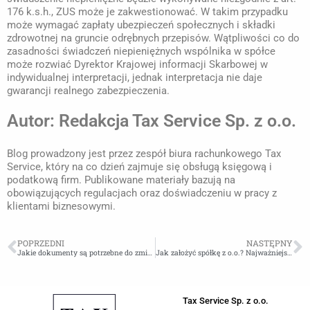
176 k.s.h., ZUS może je zakwestionować. W takim przypadku
może wymagać zapłaty ubezpieczeń społecznych i składki
zdrowotnej na gruncie odrębnych przepisów. Wątpliwości co do
zasadności świadczeń niepieniężnych wspólnika w spółce
może rozwiać Dyrektor Krajowej informacji Skarbowej w
indywidualnej interpretacji, jednak interpretacja nie daje
gwarancji realnego zabezpieczenia.
Autor: Redakcja Tax Service Sp. z o.o.
Blog prowadzony jest przez zespół biura rachunkowego Tax
Service, który na co dzień zajmuje się obsługą księgową i
podatkową firm. Publikowane materiały bazują na
obowiązujących regulacjach oraz doświadczeniu w pracy z
klientami biznesowymi.
POPRZEDNI
NASTĘPNY
Jakie dokumenty są potrzebne do zmiany nazwy spółki z ograniczoną odpowiedzialnością?
Jak założyć spółkę z o.o.? Najważniejsze porady
Tax Service Sp. z o.o.